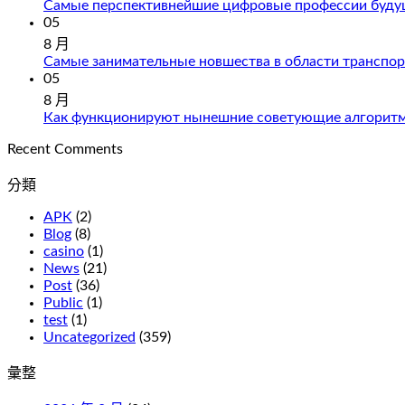
Самые перспективнейшие цифровые профессии буду
05
8 月
Самые занимательные новшества в области транспор
05
8 月
Как функционируют нынешние советующие алгорит
Recent Comments
分類
APK
(2)
Blog
(8)
casino
(1)
News
(21)
Post
(36)
Public
(1)
test
(1)
Uncategorized
(359)
彙整