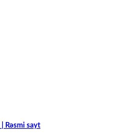
| Rəsmi sayt