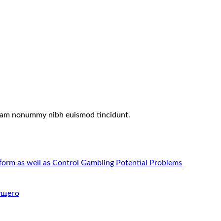
 diam nonummy nibh euismod tincidunt.
form as well as Control Gambling Potential Problems
在
尚
〈Gamblin
無
platform
留
ущего
在
Online:
尚
言
How
〈Самые
無
in
перспективные
留