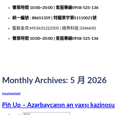
Skip
營業時間 10:00~20:00 | 客服專線0958-525-136
to
content
統一編號 : 88651359 | 特寵業字第S1110021號
藍新金流:MS3631222505 | 綠界科技:3346650
營業時間 10:00~20:00 | 客服專線0958-525-136
Monthly Archives:
5 月 2026
Uncategorized
Pin Up – Azərbaycanın ən yaxşı kazinosu 