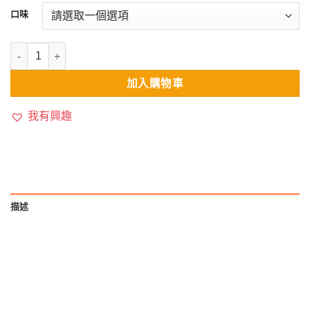
口味
Wellnee core SS名廚特選主食罐(5.3oz) 數量
加入購物車
我有興趣
描述