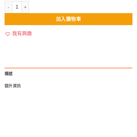
NT$23
愛情貴族-白身鮪魚副食罐系列(80g/罐) 數量
到
NT$525
加入購物車
我有興趣
描述
額外資訊