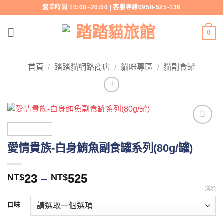
Skip
營業時間 10:00~20:00 | 客服專線0958-525-136
to
content
0
首頁
/
踏踏貓網路商店
/
貓咪專區
/
貓副食罐
Add to
wishlist
愛情貴族-白身鮪魚副食罐系列(80g/罐)
價
23
–
525
NT$
NT$
格
清除
範
口味
圍：