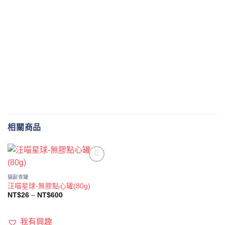
相關商品
Add to
wishlist
貓副食罐
汪喵星球-無膠點心罐(80g)
價
NT$
26
–
NT$
600
格
範
圍：
NT$26
我有興趣